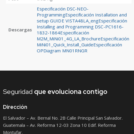
Especificación DSC-NEO-
Programming
Especificación Installation and
setup GUIDE VISTA48LA_eng
Especificación
Installing and Programming DSC-PC1616-
Descargas
1832-1864
Especificación
M2M_MiNi01_4G_LA_Brochure
Especificación
MiNi01_Quick_Install_Guide
Especificación
OPDiagram MN01RNGR
Seguridad
que
evoluciona contigo
Dirección
El Salvador – Av. Bernal No. 2B Calle Principal San Salvador.
Guatemala – Av. Reforma 12-03 Zona 10 Edif. Reforma
Montufar.