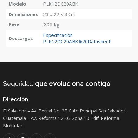
Modelo
PLK12DC20ABK
Dimensiones
23 x 22 x 8 Cm
Peso
2.20 Kg
Especificación
Descargas
PLK12DC20ABK%20Datasheet
Seguridad
que
evoluciona contigo
Dirección
El Salvador – Av. Bernal No. 2B Calle Principal San Salvador.
Guatemala – Av. Reforma 12-03 Zona 10 Edif. Reforma
Montufar.